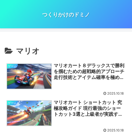
つくりかけのドミノ
マリオ
マリオカート８デラックスで勝利
ゲーム
を掴むための超戦略的アプローチ
走行技術とアイテム確率を極める
完全解説
2025.10.18
マリオカート ショートカット 究
ゲーム
極攻略ガイド 現行最強のショー
トカット3選と上級者が実践する
成功のコツ 全テクニックを徹底
解説いたします
2025.10.18