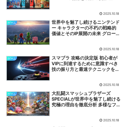
界1億5000万台の普及を支える
「神ゲー」ラインナップを徹底解
2025.10.18
説いたします
世界中を魅了し続けるニンテンド
ゲーム
ー キャラクターの不朽の戦略的
価値とそのIP展開の未来 グローバ
ル市場を席巻する任天堂の次なる
一手と組織再編の真意に迫ります
2025.10.18
スマブラ 攻略の決定版 初心者が
ゲーム
VIPに到達するために意識すべき
技の振り方と最速テクニックを徹
底解説
2025.10.18
大乱闘スマッシュブラザーズ
ゲーム
SPECIALが世界中を魅了し続ける
究極の理由を徹底分析 多様なフ
ァイターと無限の競技性を生む五
つの魅力のキーワード
2025.10.18