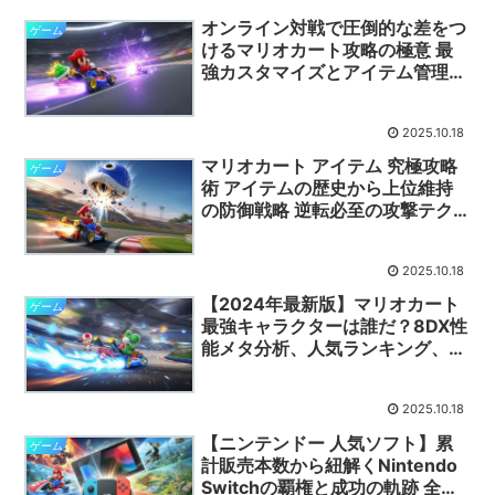
オンライン対戦で圧倒的な差をつ
ゲーム
けるマリオカート攻略の極意 最
強カスタマイズとアイテム管理の
戦術的分析から学ぶ勝利の方程式
2025.10.18
マリオカート アイテム 究極攻略
ゲーム
術 アイテムの歴史から上位維持
の防御戦略 逆転必至の攻撃テク
ニックまで徹底解説します
2025.10.18
【2024年最新版】マリオカート
ゲーム
最強キャラクターは誰だ？8DX性
能メタ分析、人気ランキング、そ
して歴代参戦の裏側を徹底解剖
2025.10.18
【ニンテンドー 人気ソフト】累
ゲーム
計販売本数から紐解くNintendo
Switchの覇権と成功の軌跡 全世